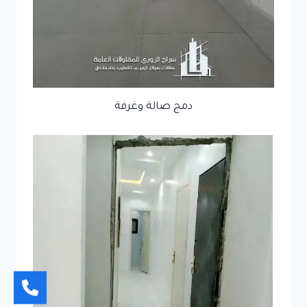
دمج صالة وغرفة