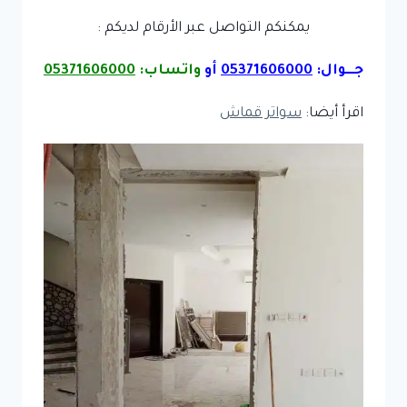
يمكنكم التواصل عبر الأرقام لديكم :
جـــوال:
05371606000
أو
واتساب:
05371606000
اقرأ أيضا:
سواتر قماش