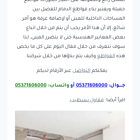
بشكل رائع وخصوصا على اختيار ديكورات قواطع
جميلة ويعتبر بناء قواطع الدمام للفصل بين
المساحات الداخلية للمبنى أو لإضافة غرفة هو أمر
شائع، إلا أن هذا الأمر يجب أن يتم من خلال اتباع
بعض المعايير الهندسية حتى لا يتضرر المبنى، لذا
سوف نتعرف من خلال مقال اليوم على كل ما يخص
هذه
القواطع
وكيف يتم بناؤها من خلال شركتنا.
يمكنكم
التواصل
عبر الأرقام لديكم :
جـــوال:
05371606000
أو
واتساب:
05371606000
اقرأ أيضا:
مقاول تشطيب