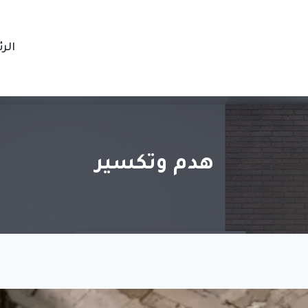
الر
هدم وتكسير