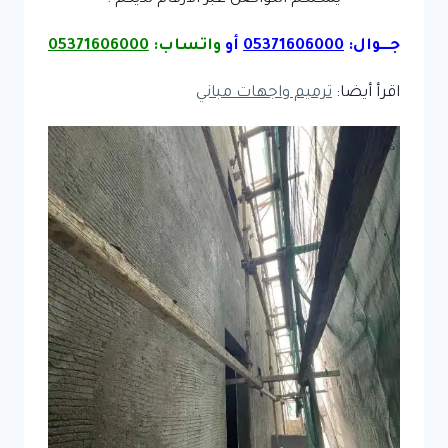
جـــوال:
05371606000
أو
واتساب:
05371606000
اقرأ أيضا:
ترميم واجهات مباني