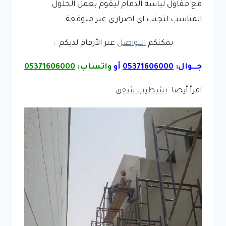
مع مقاول لياسة الدمام ليقوم بعمل الحلول
المناسب لتجنب اي اضراري غير متوقعة.
يمكنكم
التواصل
عبر الأرقام لديكم :
جـــوال:
05371606000
أو
واتساب:
05371606000
اقرأ أيضا:
تشطيب شقق