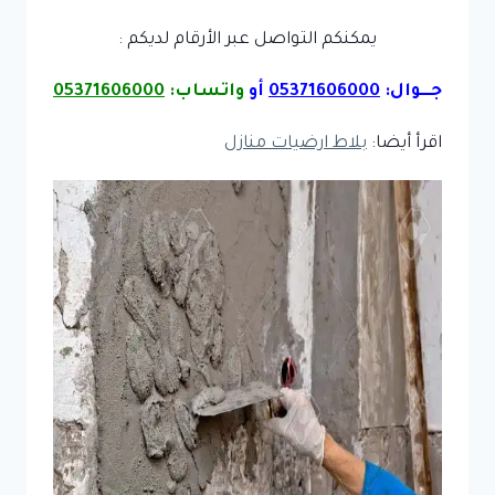
يمكنكم التواصل عبر الأرقام لديكم :
جـــوال:
05371606000
أو
واتساب:
05371606000
اقرأ أيضا:
بلاط ارضيات منازل