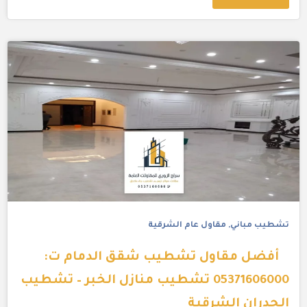
تشطيب مباني
,
مقاول عام الشرقية
أفضل مقاول تشطيب شقق الدمام ت:
05371606000 تشطيب منازل الخبر – تشطيب
الجدران الشرقية