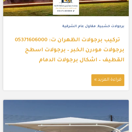
برجولات خشبية
,
مقاول عام الشرقية
تركيب برجولات الظهران ت: 05371606000
برجولات مودرن الخبر – برجولات اسطح
القطيف – اشكال برجولات الدمام
قراءة المزيد »