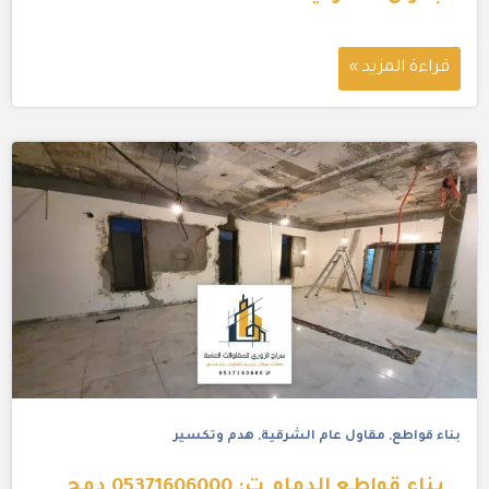
قراءة المزيد »
بناء قواطع
,
مقاول عام الشرقية
,
هدم وتكسير
بناء قواطع الدمام ت: 05371606000 دمج