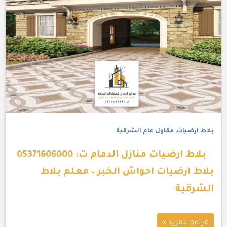
بلاط ارضيات
,
مقاول عام الشرقية
بلاط ارضيات منازل الدمام ت: 05371606000
بلاط ارضيات احواش الخبر – معلم بلاط
الشرقية
قراءة المزيد »