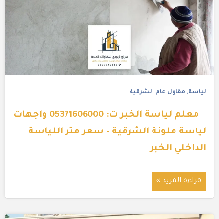
لياسة
,
مقاول عام الشرقية
معلم لياسة الخبر ت: 05371606000 واجهات
لياسة ملونة الشرقية – سعر متر اللياسة
الداخلي الخبر
قراءة المزيد »