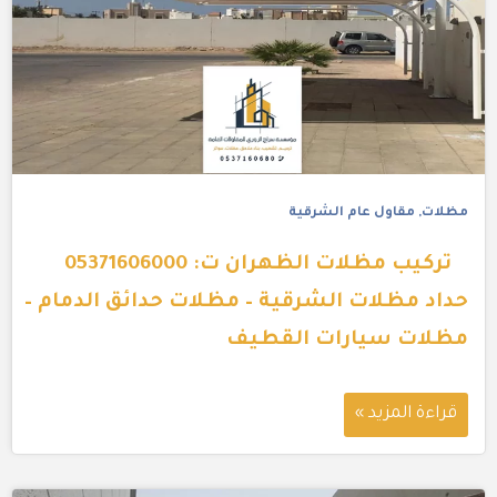
مظلات
,
مقاول عام الشرقية
تركيب مظلات الظهران ت: 05371606000
حداد مظلات الشرقية – مظلات حدائق الدمام –
مظلات سيارات القطيف
قراءة المزيد »