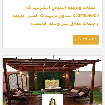
صيانة وترميم المباني الشرقية ت:
05371606000 مقاول ترميمات الخبر – ترميم
واجهات منازل قبل وبعد الاحساء
قراءة المزيد »