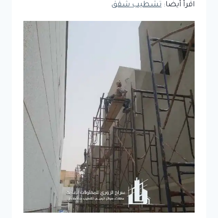
اقرأ أيضا:
تشطيب شقق