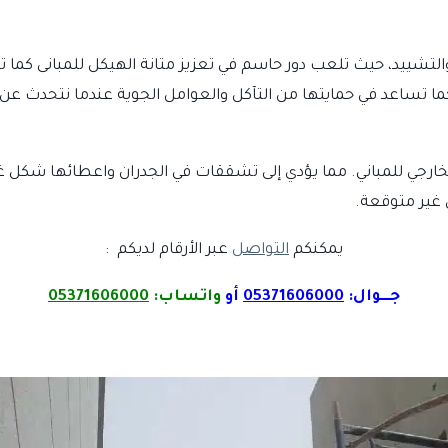
والتشييد، حيث تلعب دور حاسم في تعزيز متانة الهيكل للمبانى كم
تساعد في حمايتها من التآكل والعوامل الجوية عندما نتحدث عن ال
لخارجي للمباني. مما يؤدي إلى تشققات في الجدران واعطائها شكل
 غير متوقعة.
يمكنكم
التواصل
عبر الأرقام لديكم :
جـــوال:
05371606000
أو
واتساب:
05371606000