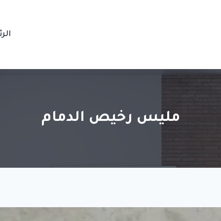
الر
مليس رخيص الدمام