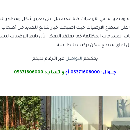
ام وخصوصا في الارضيات كما انه تعمل على تغيير شكل ومظهر ال
ى اسطح الارضيات حيث اصبحت خيار شائع للعديد من أصحاب الم
المساحات المختلفة كما يعتقد البعض بأن بلاط الارضيات ليست جذ
 او اي سطح يمكن تركيب بلاط علية.
يمكنكم
التواصل
عبر الأرقام لديكم
جـــوال:
05371606000
أو
واتساب:
05371606000