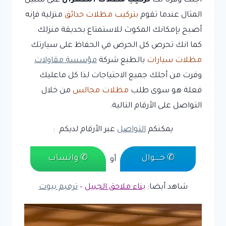
أجلك وفرنا لك
تركيب مظلات الظهران
على سبيل
المثال عندما تقوم
بتركيب مظلات حدائق
منزلية فإنه
أصبح بإمكانك المكوث للاستمتاع بحديقة منزلك
كما انك تحرص كل الحرص في الحفاظ على سيارتك
مظلات سيارات
بالطبع شركة
مؤسسة مقاولات
وفرت من أجلك جميع الاحتياجات لذا كل ماعليك
فعلة هو سوى طلب
مظلات مجالس
من خلال
التواصل على الأرقام التالية:
يمكنكم
التواصل
عبر الأرقام لديكم :
✆ جـــــوال
✆ واتساب
أو
شاهد أيضا:
بناء ملاحق الجبيل
–
ترميم بيوت