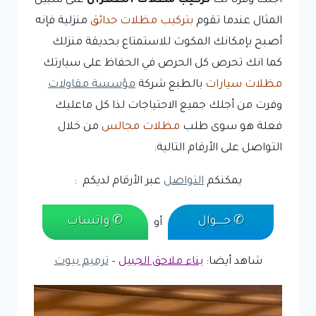
أجلك وفرنا لك
تركيب مظلات الظهران
على سبيل
المثال عندما تقوم
بتركيب مظلات حدائق
منزلية فإنه
أصبح بإمكانك المكوث للاستمتاع بحديقة منزلك
كما انك تحرص كل الحرص في الحفاظ على سيارتك
مظلات سيارات
بالطبع شركة
مؤسسة مقاولات
وفرت من أجلك جميع الاحتياجات لذا كل ماعليك
فعلة هو سوى طلب
مظلات مجالس
من خلال
التواصل على الأرقام التالية:
يمكنكم
التواصل
عبر الأرقام لديكم :
✆ جـــــوال
✆ واتساب
أو
شاهد أيضا:
بناء ملاحق الجبيل
–
ترميم بيوت