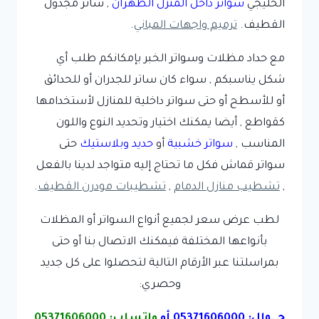
الخليجي
سواتر داخل المنزل الظهران
, ساتر مجدول
القطيف.
ترميم واجهات المباني
.
مع حداد مظلات وسواتر الخبر بإمكانكم طلب أي
شكل يناسبكم , سواء كان ساتر للجدران أو للحدائق
أو للأسطح أو حتى سواتر داخلية للمنازل لأستخدامها
كقواطع , أيضا يمكنك اختيار وتحديد النوع واللون
المناسب ,
سواتر خشبية
أو
حديد وبلاستيك
حتى
سواتر قماش فكل ما تحتاج إليه متواجد لدينا بالفعل
,
تشطيب منازل الدمام
,
تشطيبات مودرن القطيف
.
لطب عرض سعر لجميع أنواع السواتر أو المظلات
بأنواعها المختلفة فيمكنك الاتصال بنا أو حتى
بمراسلتنا عبر الأرقام التالية لتحصلوا على كل جديد
وحصري:
جـــوال:
05371606000
أو
واتساب:
05371606000