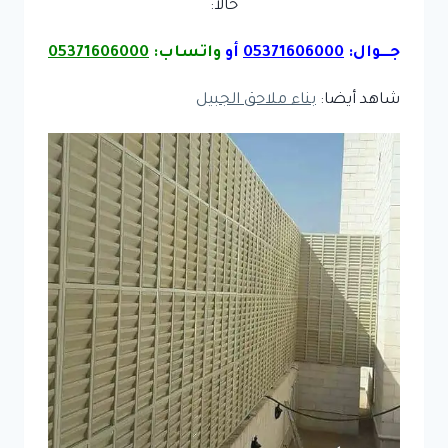
حالاً:
جـــوال:
05371606000
أو
واتساب:
05371606000
شاهد أيضا:
بناء ملاحق الجبيل