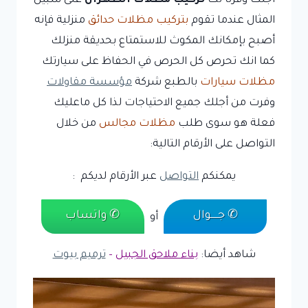
أجلك وفرنا لك
تركيب مظلات الظهران
على سبيل
المثال عندما تقوم
بتركيب مظلات حدائق
منزلية فإنه
أصبح بإمكانك المكوث للاستمتاع بحديقة منزلك
كما انك تحرص كل الحرص في الحفاظ على سيارتك
مظلات سيارات
بالطبع شركة
مؤسسة مقاولات
وفرت من أجلك جميع الاحتياجات لذا كل ماعليك
فعلة هو سوى طلب
مظلات مجالس
من خلال
التواصل على الأرقام التالية:
يمكنكم
التواصل
عبر الأرقام لديكم :
✆ جـــــوال
✆ واتساب
أو
شاهد أيضا:
بناء ملاحق الجبيل
–
ترميم بيوت