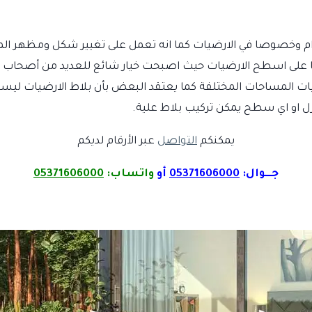
ام وخصوصا في الارضيات كما انه تعمل على تغيير شكل ومظهر ال
ى اسطح الارضيات حيث اصبحت خيار شائع للعديد من أصحاب الم
المساحات المختلفة كما يعتقد البعض بأن بلاط الارضيات ليست جذ
 او اي سطح يمكن تركيب بلاط علية.
يمكنكم
التواصل
عبر الأرقام لديكم
جـــوال:
05371606000
أو
واتساب:
05371606000