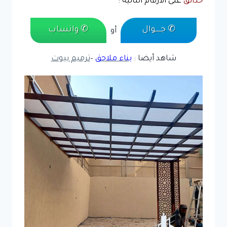
حدائق
على الارقام التالية :
✆ جـــــوال
✆ واتساب
أو
شاهد أيضا :
بناء ملاحق
–
ترميم بيوت